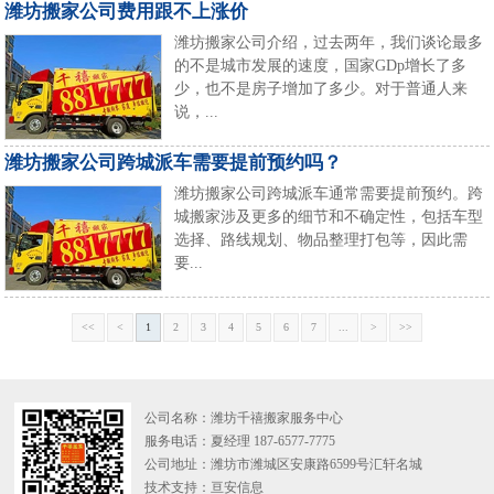
潍坊搬家公司费用跟不上涨价
潍坊搬家公司介绍，过去两年，我们谈论最多
的不是城市发展的速度，国家GDp增长了多
少，也不是房子增加了多少。对于普通人来
说，...
潍坊搬家公司跨城派车需要提前预约吗？
潍坊搬家公司跨城派车通常需要提前预约。跨
城搬家涉及更多的细节和不确定性，包括车型
选择、路线规划、物品整理打包等，因此需
要...
<<
<
1
2
3
4
5
6
7
...
>
>>
公司名称：潍坊千禧搬家服务中心
服务电话：夏经理 187-6577-7775
公司地址：潍坊市潍城区安康路6599号汇轩名城
技术支持：
亘安信息