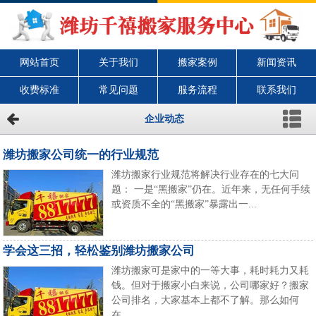
网站首页
关于我们
搬家案例
新闻资讯
收费标准
常见问题
服务流程
联系我们
企业动态
潍坊搬家公司统一的行业规范
潍坊搬家行业规范将解决行业存在的七大问
题： 一是“黑搬家”仍在。近年来，无任何手续
或资质不全的“黑搬家”暴露出一...
学会这三招，轻松鉴别潍坊搬家公司
潍坊搬家可是家中的一等大事，耗时耗力又耗
钱。但对于搬家小白来说，公司哪家好？搬家
公司排名，大家基本上都不了解。那么如何
在...